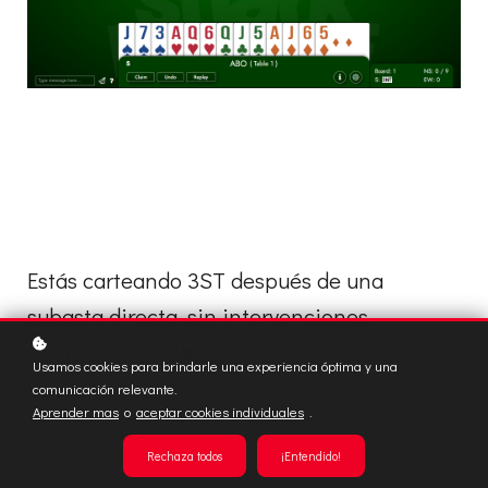
Estás carteando 3ST después de una
subasta directa, sin intervenciones.
Oeste sale del J
♥︎
.
Usamos cookies para brindarle una experiencia óptima y una
Clica
aquí
y cumple el contrato.
comunicación relevante.
Aprender mas
o
aceptar cookies individuales
.
Rechaza todos
¡Entendido!