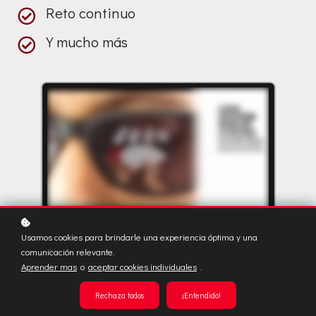
Reto continuo
Y mucho más
Usamos cookies para brindarle una experiencia óptima y una
¡Pruébalo, conócelo!
comunicación relevante.
Aprender mas
o
aceptar cookies individuales
.
Rechaza todos
¡Entendido!