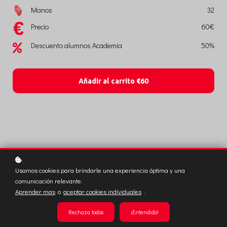
Manos
32
Precio
60€
Descuento alumnos Academia
50%
Añadir al carrito
€60
Usamos cookies para brindarle una experiencia óptima y una
comunicación relevante.
Aprender mas
o
aceptar cookies individuales
.
Contenido
Rechaza todos
¡Entendido!