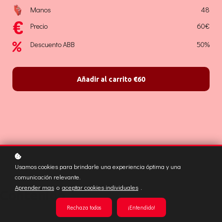
Manos
48
Precio
60€
Descuento ABB
50%
Añadir al carrito
€60
Usamos cookies para brindarle una experiencia óptima y una
comunicación relevante.
Aprender mas
o
aceptar cookies individuales
.
Contenido
Rechaza todos
¡Entendido!